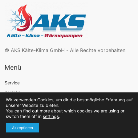
© AKS Kälte-Klima GmbH - Alle Rechte vorbehalten
Menü
Service
Kontakt
Wir verwenden Cookies, um dir die bestmögliche Erfahrung auf
Datenschutz
unserer Website zu bieten.
You can find out more about which cookies we are using or
Impressum
switch them off in
settings
.
AGB
Akzeptieren