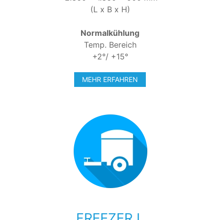
(L x B x H)
Normalkühlung
Temp. Bereich
+2°/ +15°
MEHR ERFAHREN
FREEZER L